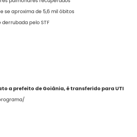
dores pulmonares recuperados
e se aproxima de 5,6 mil óbitos
 é derrubada pelo STF
o a prefeito de Goiânia, é transferido para UTI
/programa/