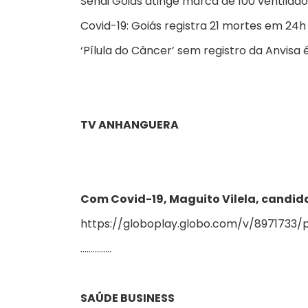
Senai Goiás atinge marca de 100 ventila
Covid-19: Goiás registra 21 mortes em 24h 
‘Pílula do Câncer’ sem registro da Anvisa
TV ANHANGUERA
Com Covid-19, Maguito Vilela, candidat
https://globoplay.globo.com/v/8971733
……………
SAÚDE BUSINESS