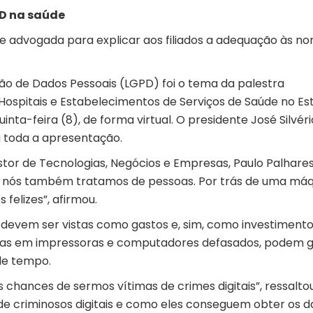
D na saúde
 e advogada para explicar aos filiados a adequação às n
ção de Dados Pessoais (LGPD) foi o tema da palestra
Hospitais e Estabelecimentos de Serviços de Saúde no Es
inta-feira (8), de forma virtual. O presidente José Silvéri
toda a apresentação.
stor de Tecnologias, Negócios e Empresas, Paulo Palhares
, nós também tratamos de pessoas. Por trás de uma máq
 felizes”, afirmou.
ão devem ser vistas como gastos e, sim, como investimento
lhas em impressoras e computadores defasados, podem 
de tempo.
 chances de sermos vítimas de crimes digitais”, ressaltou
 de criminosos digitais e como eles conseguem obter os 