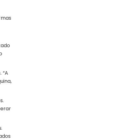
ormas
tado
o
. “A
uina,
s.
gerar
.
dados