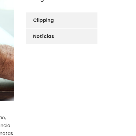
Clipping
Notícias
ão,
ência
 notas