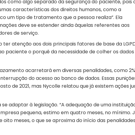
os como algo separado da segurança do paciente, pois 
mas características dos direitos humanos, como a
ico um tipo de tratamento que a pessoa realiza”. Ela
mações deve se estender ainda àquelas referentes aos
dores de serviço.
o ter atenção aos dois principais fatores de base da LGPD
ar ao paciente o porquê da necessidade de colher os dados
vazamento acarretará em diversas penalidades, como 2%
 interrupção do acesso ao banco de dados. Essas puniçõe
o de 2021, mas Nycolle relatou que já existem ações jud
 se adaptar à legislação. “A adequação de uma instituiçã
empresa pequena, estimo em quatro meses, no mínimo. 
 oito meses, o que se aproxima do início das penalidades