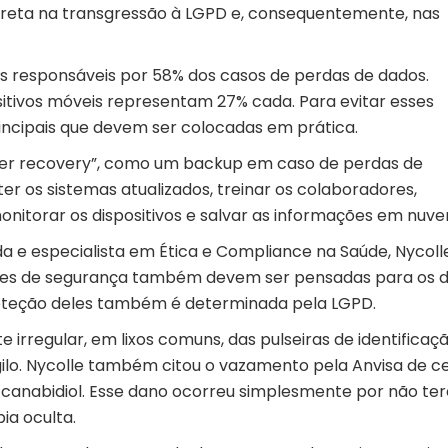
reta na transgressão à LGPD e, consequentemente, nas
s responsáveis por 58% dos casos de perdas de dados.
itivos móveis representam 27% cada. Para evitar esses
incipais que devem ser colocadas em prática.
aster recovery”, como um backup em caso de perdas de
 os sistemas atualizados, treinar os colaboradores,
nitorar os dispositivos e salvar as informações em nuve
da e especialista em Ética e Compliance na Saúde, Nycoll
ções de segurança também devem ser pensadas para os 
 proteção deles também é determinada pela LGPD.
 irregular, em lixos comuns, das pulseiras de identificaç
lo. Nycolle também citou o vazamento pela Anvisa de c
am canabidiol. Esse dano ocorreu simplesmente por não te
ia oculta.