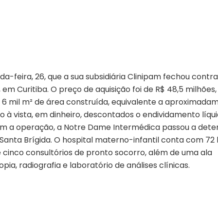
-feira, 26, que a sua subsidiária Clinipam fechou contr
 em Curitiba. O preço de aquisição foi de R$ 48,5 milhões,
6 mil m² de área construída, equivalente a aproximada
go à vista, em dinheiro, descontados o endividamento líqu
om a operação, a Notre Dame Intermédica passou a deter
Santa Brígida. O hospital materno-infantil conta com 72 l
 e cinco consultórios de pronto socorro, além de uma ala
ia, radiografia e laboratório de análises clínicas.