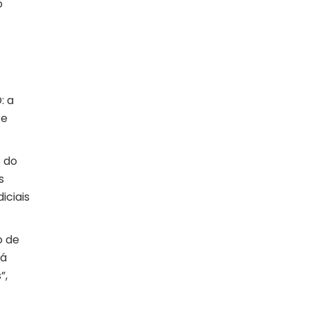
o
: a
 e
 do
s
iciais
o de
Já
”,