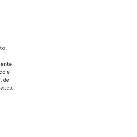
ato
mente
ido e
, de
eitos,