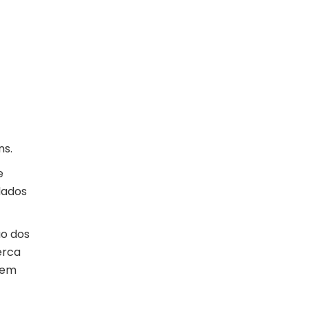
ns.
e
dados
ão dos
erca
rem