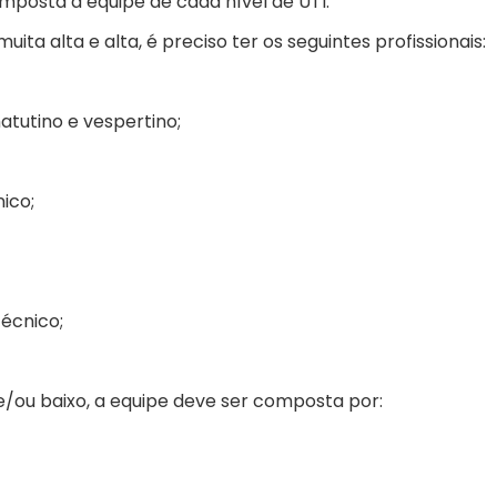
posta a equipe de cada nível de UTI.
muita alta e alta, é preciso ter os seguintes profissionais:
matutino e vespertino;
ico;
técnico;
e/ou baixo, a equipe deve ser composta por: