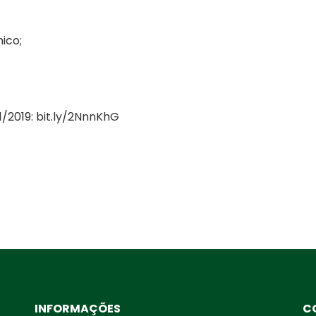
ico;
1/2019:
bit.ly/2NnnKhG
INFORMAÇÕES
C