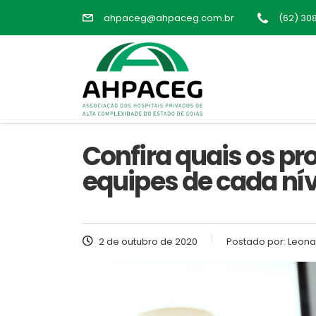
ahpaceg@ahpaceg.com.br
(62) 30
Confira quais os p
equipes de cada nív
2 de outubro de 2020
Postado por:
Leona