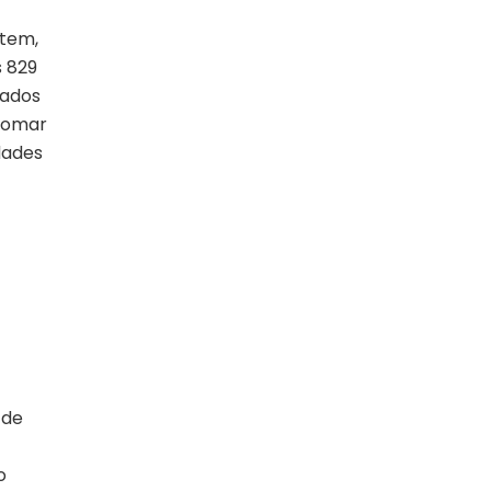
ntem,
s 829
tados
 somar
dades
 de
o