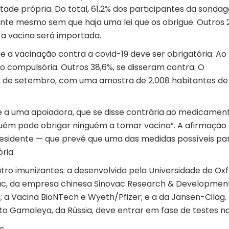
ade própria. Do total, 61,2% dos participantes da sonda
te mesmo sem que haja uma lei que os obrigue. Outros 
 a vacina será importada.
 a vacinação contra a covid-19 deve ser obrigatória. Ao 
o compulsória. Outros 38,6%, se disseram contra. O
e 12 de setembro, com uma amostra de 2.008 habitantes de
se a uma apoiadora, que se disse contrária ao medicament
guém pode obrigar ninguém a tomar vacina”. A afirmação
presidente — que prevê que uma das medidas possíveis pa
ria.
tro imunizantes: a desenvolvida pela Universidade de Oxf
ac, da empresa chinesa Sinovac Research & Developmen
n; a Vacina BioNTech e Wyeth/Pfizer; e a da Jansen-Cilag.
uto Gamaleya, da Rússia, deve entrar em fase de testes no
es