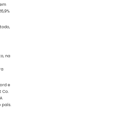
gem
26,9%
todo,
o, na
ra
ord e
t Co.
 A
 país.