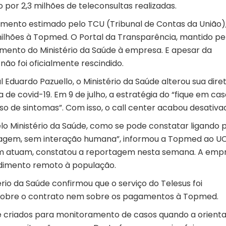
 por 2,3 milhões de teleconsultas realizadas.
mento estimado pelo TCU (Tribunal de Contas da União),
ilhões à Topmed. O Portal da Transparência, mantido pe
ento do Ministério da Saúde à empresa. E apesar da
 não foi oficialmente rescindido.
 Eduardo Pazuello, o Ministério da Saúde alterou sua diret
e covid-19. Em 9 de julho, a estratégia do “fique em casa
 de sintomas”. Com isso, o call center acabou desativa
lo Ministério da Saúde, como se pode constatar ligando 
sagem, sem interação humana”, informou a Topmed ao UO
m atuam, constatou a reportagem nesta semana. A emp
ndimento remoto à população.
rio da Saúde confirmou que o serviço do Telesus foi
 sobre o contrato nem sobre os pagamentos à Topmed.
e criados para monitoramento de casos quando a orient