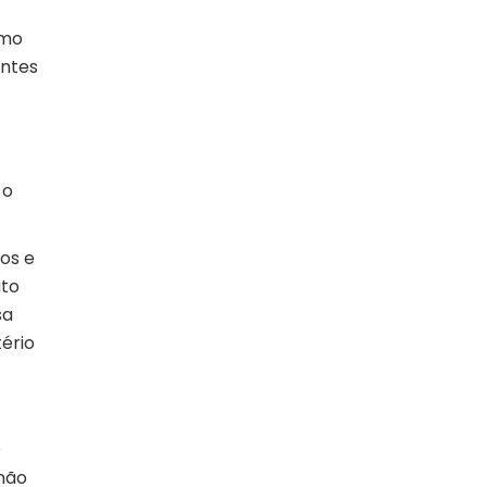
imo
entes
 o
os e
uto
sa
tério
O
 não