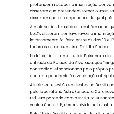
pretendem receber a imunização por vont
disseram que pretendem tomar o imunizan
disseram que isso dependerá de qual país
A maioria dos brasileiros também acha que
55,2% disseram ser favoráveis à imunizaçã
levantamento foi feito entre os dias 10 
todos os estados, mais o Distrito Federal.
No início de setembro, Jair Bolsonaro dis
entrada do Palácio da Alvorada, que “nin
contradiz a lei sancionada pelo próprio 
conter a pandemia é a vacinação obrigató
Atualmente, estão em testes no Brasil qua
pelo laboratório AstraZeneca; a Coronav
Ltd., em parceria com o Instituto Butanta
vacina Sputnik 5, desenvolvida pelo Instit
Pelo 2º dia, Brasil tem menos de mil mort