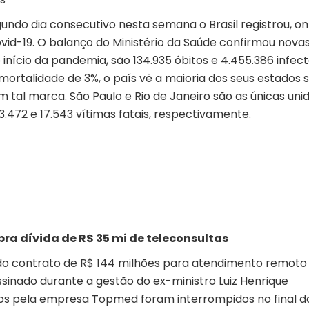
gundo dia consecutivo nesta semana o Brasil registrou, o
id-19. O balanço do Ministério da Saúde confirmou nova
 início da pandemia, são 134.935 óbitos e 4.455.386 infec
ortalidade de 3%, o país vê a maioria dos seus estados
 tal marca. São Paulo e Rio de Janeiro são as únicas uni
3.472 e 17.543 vítimas fatais, respectivamente.
ra dívida de R$ 35 mi de teleconsultas
ão do contrato de R$ 144 milhões para atendimento remoto
sinado durante a gestão do ex-ministro Luiz Henrique
os pela empresa Topmed foram interrompidos no final d