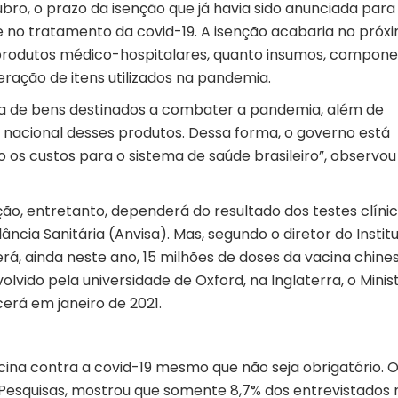
bro, o prazo da isenção que já havia sido anunciada para
 no tratamento da covid-19. A isenção acabaria no próx
produtos médico-hospitalares, quanto insumos, compon
eração de itens utilizados na pandemia.
ta de bens destinados a combater a pandemia, além de
 nacional desses produtos. Dessa forma, o governo está
 os custos para o sistema de saúde brasileiro”, observou
ão, entretanto, dependerá do resultado dos testes clínic
ncia Sanitária (Anvisa). Mas, segundo o diretor do Instit
á, ainda neste ano, 15 milhões de doses da vacina chine
vido pela universidade de Oxford, na Inglaterra, o Minis
erá em janeiro de 2021.
cina contra a covid-19 mesmo que não seja obrigatório. 
á Pesquisas, mostrou que somente 8,7% dos entrevistados