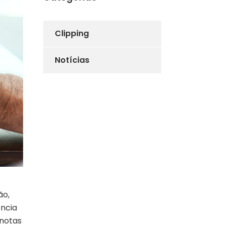
Clipping
Notícias
ão,
ência
 notas