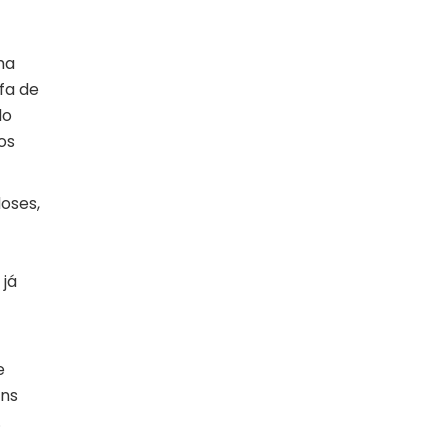
ma
fa de
do
os
oses,
 já
e
ens
.