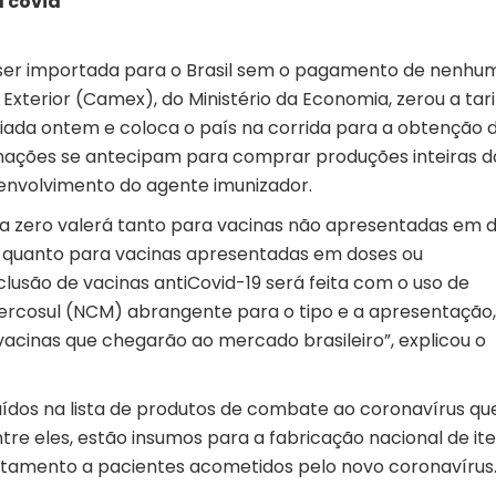
a covid
á ser importada para o Brasil sem o pagamento de nenhu
Exterior (Camex), do Ministério da Economia, zerou a tari
ciada ontem e coloca o país na corrida para a obtenção 
ações se antecipam para comprar produções inteiras d
senvolvimento do agente imunizador.
fa zero valerá tanto para vacinas não apresentadas em d
, quanto para vacinas apresentadas em doses ou
clusão de vacinas antiCovid-19 será feita com o uso de
cosul (NCM) abrangente para o tipo e a apresentação,
 vacinas que chegarão ao mercado brasileiro”, explicou o
luídos na lista de produtos de combate ao coronavírus qu
re eles, estão insumos para a fabricação nacional de it
ratamento a pacientes acometidos pelo novo coronavírus