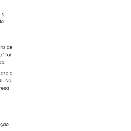
 o
lo
riz de
” foi
do.
para o
L. Na
resa
ação