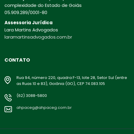
complexidade do Estado de Goiás
05.909.289/0001-80
Assessoria Jurídica
Lara Martins Advogados
laramartinsadvogados.com.br
CONTATO
Rua 94, número 220, quadra F-13, lote 28, Setor Sul (entre
as Ruas 10 e 83), Goiânia (GO), CEP 74.083.105
(62) 3088-5800
ahpaceg@ahpaceg.com.br