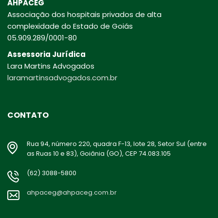
AHPACEG
Associação dos hospitais privados de alta
complexidade do Estado de Goiás
05.909.289/0001-80
Assessoria Jurídica
Lara Martins Advogados
laramartinsadvogados.com.br
CONTATO
Rua 94, número 220, quadra F-13, lote 28, Setor Sul (entre
as Ruas 10 e 83), Goiânia (GO), CEP 74.083.105
(62) 3088-5800
ahpaceg@ahpaceg.com.br