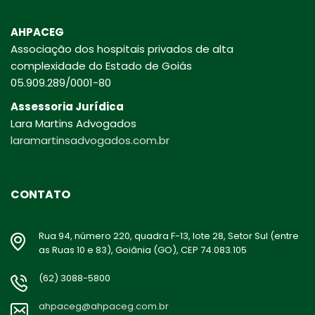
AHPACEG
Associação dos hospitais privados de alta
complexidade do Estado de Goiás
05.909.289/0001-80
Assessoria Jurídica
Lara Martins Advogados
laramartinsadvogados.com.br
CONTATO
Rua 94, número 220, quadra F-13, lote 28, Setor Sul (entre
as Ruas 10 e 83), Goiânia (GO), CEP 74.083.105
(62) 3088-5800
ahpaceg@ahpaceg.com.br