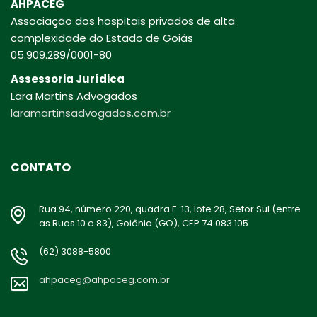
AHPACEG
Associação dos hospitais privados de alta
complexidade do Estado de Goiás
05.909.289/0001-80
Assessoria Jurídica
Lara Martins Advogados
laramartinsadvogados.com.br
CONTATO
Rua 94, número 220, quadra F-13, lote 28, Setor Sul (entre
as Ruas 10 e 83), Goiânia (GO), CEP 74.083.105
(62) 3088-5800
ahpaceg@ahpaceg.com.br