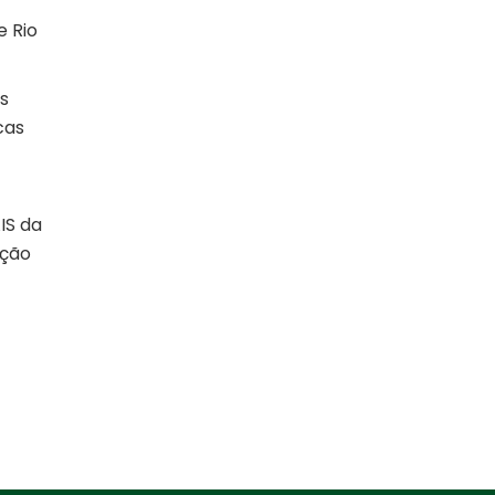
e Rio
s
cas
IS da
ação