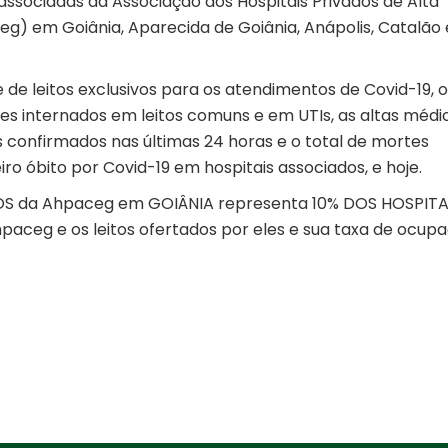
 associadas da Associação dos Hospitais Privados de Alta
) em Goiânia, Aparecida de Goiânia, Anápolis, Catalão 
de leitos exclusivos para os atendimentos de Covid-19, o
es internados em leitos comuns e em UTIs, as altas médi
os confirmados nas últimas 24 horas e o total de mortes
ro óbito por Covid-19 em hospitais associados, e hoje.
OS da Ahpaceg em GOIÂNIA representa 10% DOS HOSPITA
paceg e os leitos ofertados por eles e sua taxa de ocup