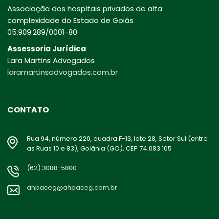
Associação dos hospitais privados de alta
complexidade do Estado de Goiás
05.909.289/0001-80
Assessoria Jurídica
Lara Martins Advogados
laramartinsadvogados.com.br
CONTATO
Rua 94, número 220, quadra F-13, lote 28, Setor Sul (entre
as Ruas 10 e 83), Goiânia (GO), CEP 74.083.105
(62) 3088-5800
ahpaceg@ahpaceg.com.br