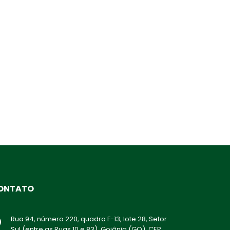
ONTATO
Rua 94, número 220, quadra F-13, lote 28, Setor
Sul (entre as Ruas 10 e 83), Goiânia (GO), CEP