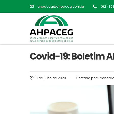
ahpaceg@ahpaceg.com.br
(62) 30
Covid-19: Boletim 
8 de julho de 2020
Postado por:
Leonardo