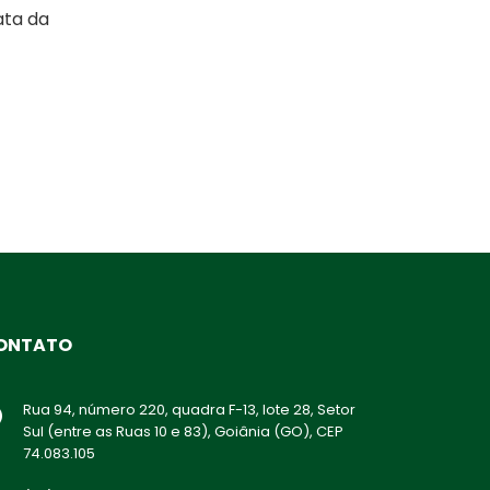
ata da
ONTATO
Rua 94, número 220, quadra F-13, lote 28, Setor
Sul (entre as Ruas 10 e 83), Goiânia (GO), CEP
74.083.105