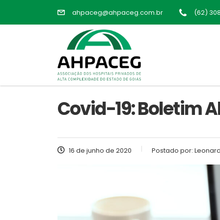
ahpaceg@ahpaceg.com.br
(62) 30
Covid-19: Boletim A
16 de junho de 2020
Postado por:
Leonard