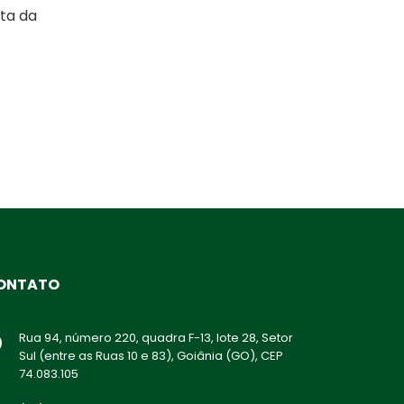
ata da
ONTATO
Rua 94, número 220, quadra F-13, lote 28, Setor
Sul (entre as Ruas 10 e 83), Goiânia (GO), CEP
74.083.105