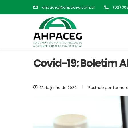
ahpaceg@ahpaceg.com.br
(62) 30
Covid-19: Boletim A
12 de junho de 2020
Postado por:
Leonard