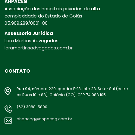
AHPACEG
Associação dos hospitais privados de alta
complexidade do Estado de Goiás
05.909.289/0001-80
Assessoria Jurídica
Lara Martins Advogados
laramartinsadvogados.com.br
CONTATO
Rua 94, número 220, quadra F-13, lote 28, Setor Sul (entre
as Ruas 10 e 83), Goiânia (GO), CEP 74.083.105
(62) 3088-5800
ahpaceg@ahpaceg.com.br