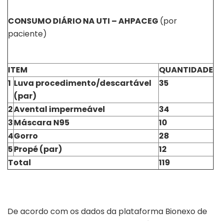
CONSUMO DIÁRIO NA UTI – AHPACEG
(por
paciente)
ITEM
QUANTIDADE
1
Luva procedimento/descartável
35
(par)
2
Avental impermeável
34
3
Máscara N95
10
4
Gorro
28
5
Propé (par)
12
Total
119
De acordo com os dados da plataforma Bionexo de