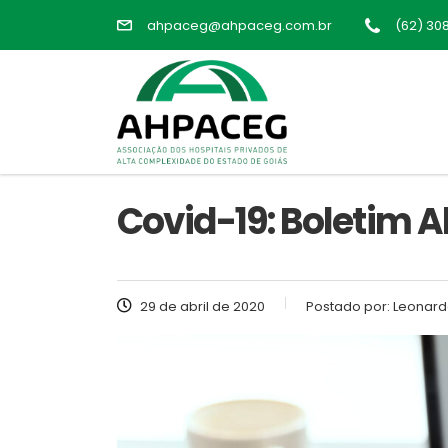
ahpaceg@ahpaceg.com.br
(62) 30
Covid-19: Boletim 
29 de abril de 2020
Postado por:
Leonard