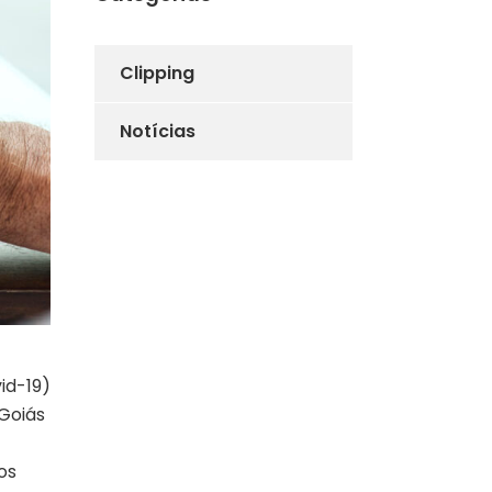
Clipping
Notícias
id-19)
 Goiás
os