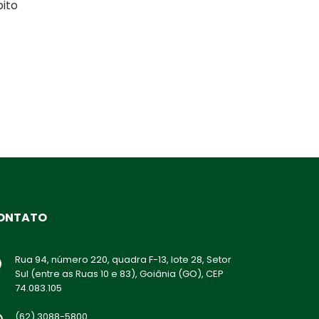
bito
ONTATO
Rua 94, número 220, quadra F-13, lote 28, Setor
Sul (entre as Ruas 10 e 83), Goiânia (GO), CEP
74.083.105
(62) 3088-5800