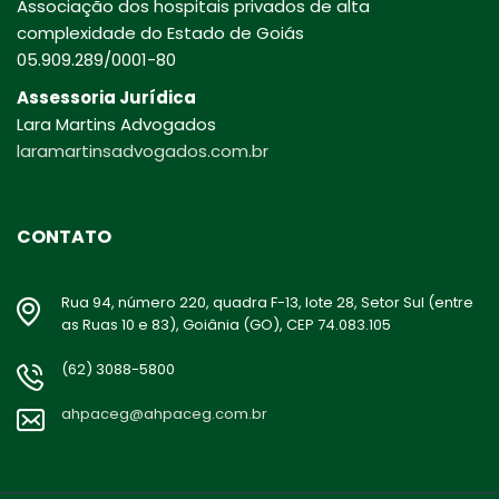
Associação dos hospitais privados de alta
complexidade do Estado de Goiás
05.909.289/0001-80
Assessoria Jurídica
Lara Martins Advogados
laramartinsadvogados.com.br
CONTATO
Rua 94, número 220, quadra F-13, lote 28, Setor Sul (entre
as Ruas 10 e 83), Goiânia (GO), CEP 74.083.105
(62) 3088-5800
ahpaceg@ahpaceg.com.br