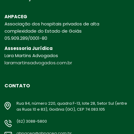
AHPACEG
Associação dos hospitais privados de alta
complexidade do Estado de Goiás
05.909.289/0001-80
Assessoria Jurídica
Lara Martins Advogados
laramartinsadvogados.com.br
CONTATO
Rua 94, número 220, quadra F-13, lote 28, Setor Sul (entre
as Ruas 10 e 83), Goiânia (GO), CEP 74.083.105
(62) 3088-5800
ahpaceg@ahpaceg.com.br