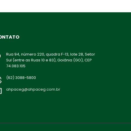
ONTATO
Rua 94, número 220, quadra F-13, lote 28, Setor
Sul (entre as Ruas 10 e 83), Goiânia (GO), CEP
74.083.105
(62) 3088-5800
ahpaceg@ahpaceg.com.br