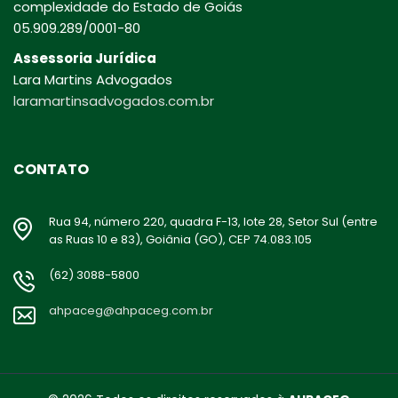
complexidade do Estado de Goiás
05.909.289/0001-80
Assessoria Jurídica
Lara Martins Advogados
laramartinsadvogados.com.br
CONTATO
Rua 94, número 220, quadra F-13, lote 28, Setor Sul (entre
as Ruas 10 e 83), Goiânia (GO), CEP 74.083.105
(62) 3088-5800
ahpaceg@ahpaceg.com.br