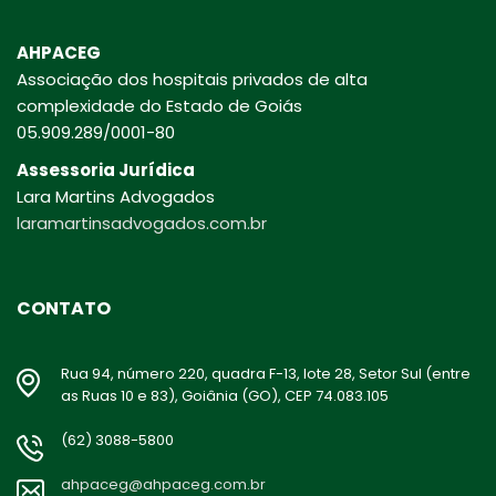
AHPACEG
Associação dos hospitais privados de alta
complexidade do Estado de Goiás
05.909.289/0001-80
Assessoria Jurídica
Lara Martins Advogados
laramartinsadvogados.com.br
CONTATO
Rua 94, número 220, quadra F-13, lote 28, Setor Sul (entre
as Ruas 10 e 83), Goiânia (GO), CEP 74.083.105
(62) 3088-5800
ahpaceg@ahpaceg.com.br