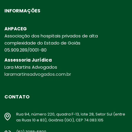
INFORMAÇÕES
AHPACEG
Associação dos hospitais privados de alta
complexidade do Estado de Goiás
05.909.289/0001-80
Assessoria Jurídica
Lara Martins Advogados
laramartinsadvogados.com.br
CONTATO
Rua 94, número 220, quadra F-13, lote 28, Setor Sul (entre
as Ruas 10 e 83), Goiânia (GO), CEP 74.083.105
(62) 3088-5800