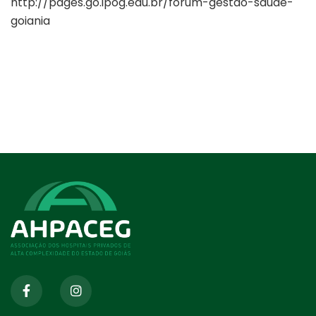
http://pages.go.ipog.edu.br/forum-gestao-saude-
goiania