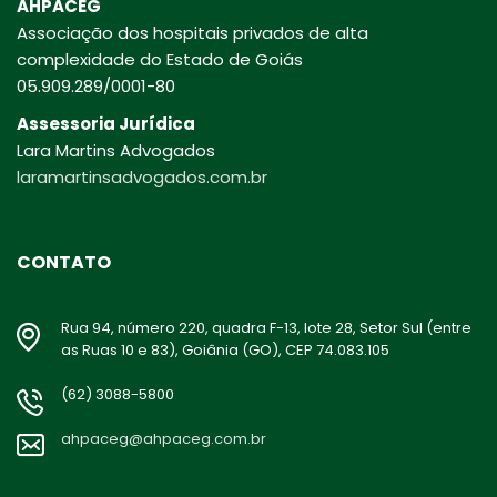
AHPACEG
Associação dos hospitais privados de alta
complexidade do Estado de Goiás
05.909.289/0001-80
Assessoria Jurídica
Lara Martins Advogados
laramartinsadvogados.com.br
CONTATO
Rua 94, número 220, quadra F-13, lote 28, Setor Sul (entre
as Ruas 10 e 83), Goiânia (GO), CEP 74.083.105
(62) 3088-5800
ahpaceg@ahpaceg.com.br