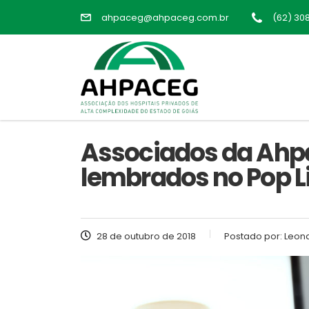
ahpaceg@ahpaceg.com.br
(62) 30
Associados da Ahpa
lembrados no Pop L
28 de outubro de 2018
Postado por:
Leona