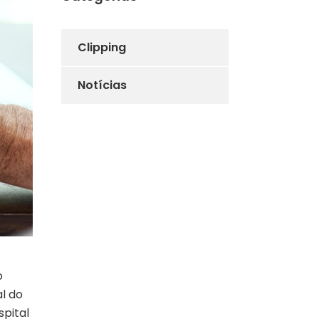
Clipping
Notícias
o
l do
spital