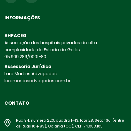
INFORMAÇÕES
AHPACEG
Associação dos hospitais privados de alta
complexidade do Estado de Goiás
05.909.289/0001-80
Assessoria Jurídica
Lara Martins Advogados
laramartinsadvogados.com.br
CONTATO
Rua 94, número 220, quadra F-13, lote 28, Setor Sul (entre
as Ruas 10 e 83), Goiânia (GO), CEP 74.083.105