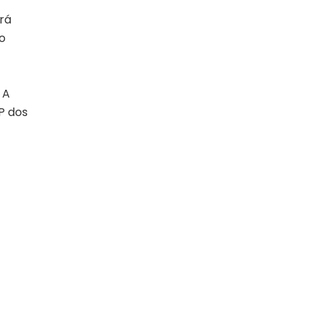
rá
o
 A
P dos