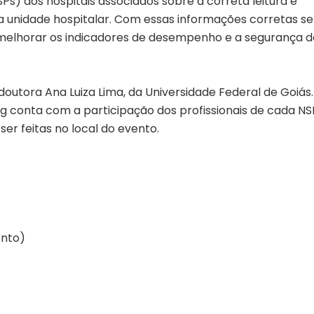
s) dos hospitais associados sobre a correta leitura e
a unidade hospitalar. Com essas informações corretas se
a melhorar os indicadores de desempenho e a segurança d
doutora Ana Luiza Lima, da Universidade Federal de Goiás.
eg conta com a participação dos profissionais de cada NS
ser feitas no local do evento.
ento)