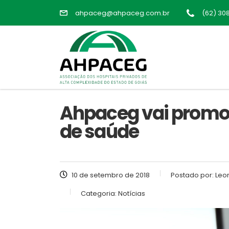
ahpaceg@ahpaceg.com.br
(62) 30
Ahpaceg vai promov
de saúde
10 de setembro de 2018
Postado por:
Leo
Categoria:
Notícias