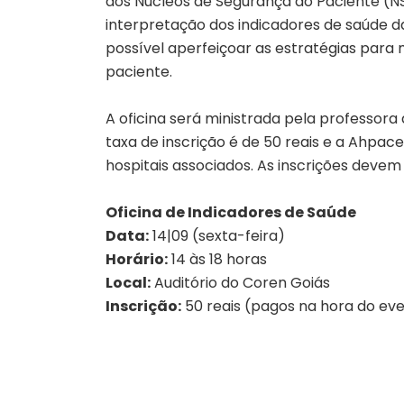
dos Núcleos de Segurança do Paciente (NSP
interpretação dos indicadores de saúde d
possível aperfeiçoar as estratégias par
paciente.
A oficina será ministrada pela professora 
taxa de inscrição é de 50 reais e a Ahpac
hospitais associados. As inscrições devem 
Oficina de Indicadores de Saúde
Data:
14|09 (sexta-feira)
Horário:
14 às 18 horas
Local:
Auditório do Coren Goiás
Inscrição:
50 reais (pagos na hora do ev