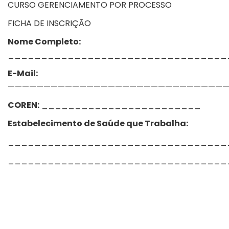
CURSO GERENCIAMENTO POR PROCESSO
FICHA DE INSCRIÇÃO
Nome Completo:
_________________________________
E-Mail:
———————————————————————————————
COREN:
________________________
Estabelecimento de Saúde que Trabalha:
_________________________________
_________________________________