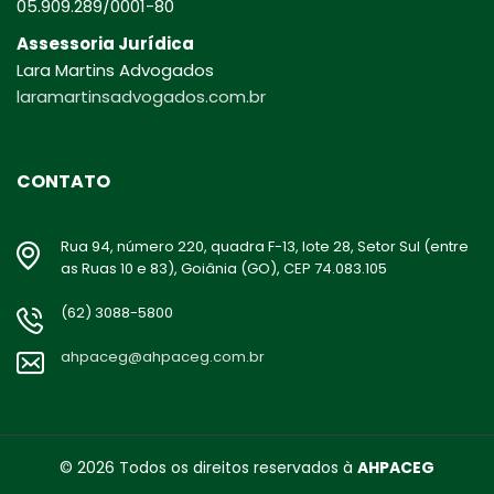
05.909.289/0001-80
Assessoria Jurídica
Lara Martins Advogados
laramartinsadvogados.com.br
CONTATO
Rua 94, número 220, quadra F-13, lote 28, Setor Sul (entre
as Ruas 10 e 83), Goiânia (GO), CEP 74.083.105
(62) 3088-5800
ahpaceg@ahpaceg.com.br
© 2026 Todos os direitos reservados à
AHPACEG