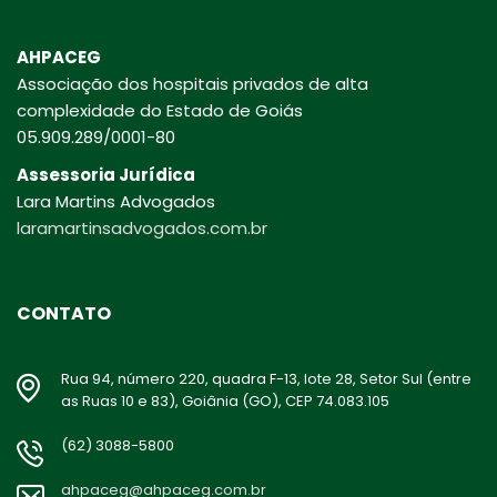
AHPACEG
Associação dos hospitais privados de alta
complexidade do Estado de Goiás
05.909.289/0001-80
Assessoria Jurídica
Lara Martins Advogados
laramartinsadvogados.com.br
CONTATO
Rua 94, número 220, quadra F-13, lote 28, Setor Sul (entre
as Ruas 10 e 83), Goiânia (GO), CEP 74.083.105
(62) 3088-5800
ahpaceg@ahpaceg.com.br