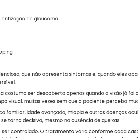
cientização do glaucoma
pping
enciosa, que não apresenta sintomas e, quando eles apa
rsível.
oma costuma ser descoberto apenas quando a visão já fo
mpo visual, muitas vezes sem que o paciente perceba muda
co familiar, idade avançada, miopia e outras doenças ocu
r se torna decisiva, mesmo na ausência de queixas.
er controlado. O tratamento varia conforme cada caso e 