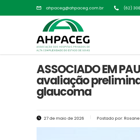
ahpaceg@ahpaceg.com.br
(62) 30
ASSOCIADO EM PAUTA
avaliação prelimina
glaucoma
27 de maio de 2026
Postado por:
Rosane