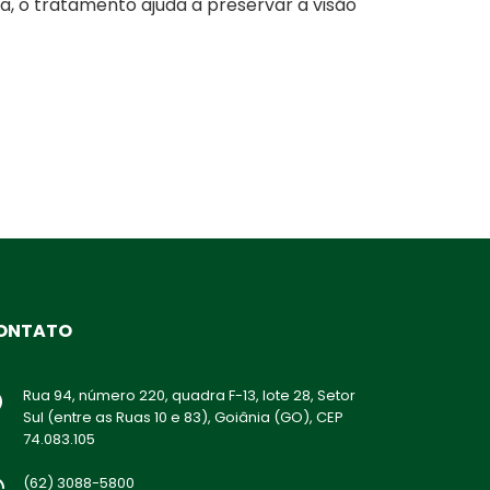
, o tratamento ajuda a preservar a visão
ONTATO
Rua 94, número 220, quadra F-13, lote 28, Setor
Sul (entre as Ruas 10 e 83), Goiânia (GO), CEP
74.083.105
(62) 3088-5800