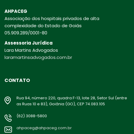
AHPACEG
Associação dos hospitais privados de alta
complexidade do Estado de Goiás
05.909.289/0001-80
Assessoria Jurídica
Lara Martins Advogados
laramartinsadvogados.com.br
CONTATO
Rua 94, número 220, quadra F-13, lote 28, Setor Sul (entre
as Ruas 10 e 83), Goiânia (GO), CEP 74.083.105
(62) 3088-5800
ahpaceg@ahpaceg.com.br