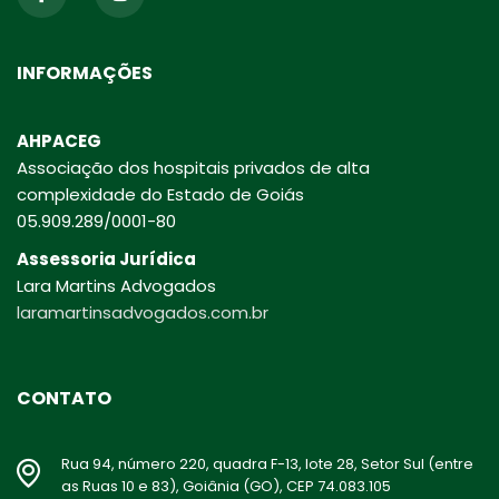
INFORMAÇÕES
AHPACEG
Associação dos hospitais privados de alta
complexidade do Estado de Goiás
05.909.289/0001-80
Assessoria Jurídica
Lara Martins Advogados
laramartinsadvogados.com.br
CONTATO
Rua 94, número 220, quadra F-13, lote 28, Setor Sul (entre
as Ruas 10 e 83), Goiânia (GO), CEP 74.083.105